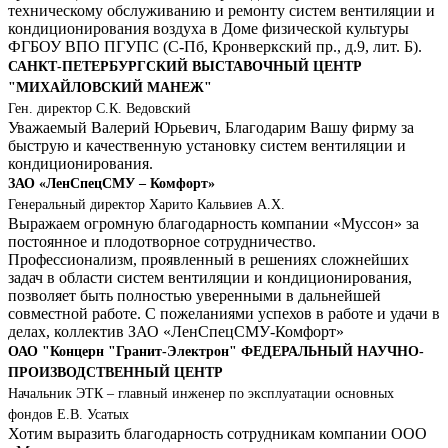
техническому обслуживанию и ремонту систем вентиляции и
кондиционирования воздуха в Доме физической культуры
ФГБОУ ВПО ПГУПС (С-Пб, Кронверкский пр., д.9, лит. Б).
САНКТ-ПЕТЕРБУРГСКИЙ ВЫСТАВОЧНЫЙ ЦЕНТР
"МИХАЙЛОВСКИЙ МАНЕЖ"
Ген. директор С.К. Ведовский
Уважаемый Валерий Юрьевич, Благодарим Вашу фирму за
быструю и качественную установку систем вентиляции и
кондиционирования.
ЗАО «ЛенСпецСМУ – Комфорт»
Генеральный директор Харито Кальвиев А.Х.
Выражаем огромную благодарность компании «Муссон» за
постоянное и плодотворное сотрудничество.
Профессионализм, проявленный в решениях сложнейших
задач в области систем вентиляции и кондиционирования,
позволяет быть полностью уверенными в дальнейшей
совместной работе. С пожеланиями успехов в работе и удачи в
делах, коллектив ЗАО «ЛенСпецСМУ-Комфорт»
ОАО "Концерн "Гранит-Электрон" ФЕДЕРАЛЬНЫЙ НАУЧНО-
ПРОИЗВОДСТВЕННЫЙ ЦЕНТР
Начальник ЭТК – главный инженер по эксплуатации основных
фондов Е.В. Усатых
Хотим выразить благодарность сотрудникам компании ООО