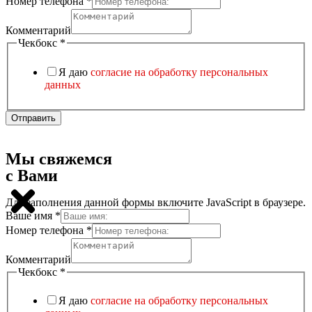
Ваше
Номер телефона
*
имя
поле
Комментарий
Чекбокс
*
Я даю
согласие на обработку персональных
данных
Отправить
Мы свяжемся
с Вами
Для заполнения данной формы включите JavaScript в браузере.
Скрытое
Ваше имя
*
имя
Номер телефона
*
Номер
Комментарий
Чекбокс
*
Я даю
согласие на обработку персональных