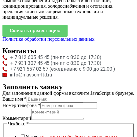
комплексном решении задач в области вентиляции,
кондиционирования, холодоснабжения и отопления,
предлагая клиентам современные технологии и
индивидуальные решения.
Скачать презентацию
Политика обработки персональных данных
Контакты
+ 7 812 605 45 45 (пн-пт с 8:30 до 17:30)
+ 7 931 307 45 45 (пн-пт с 8:30 до 17:30)
+7 921 557 02 57 (ежедневно с 9:00 до 22:00 )
info@musson-ltd.ru
Заполнить заявку
Для заполнения данной формы включите JavaScript в браузере.
Комментарий
Ваше имя
*
Чекбокс
Номер телефона
*
поле
Комментарий
Чекбокс
*
Я даю
согласие на обработку персональных