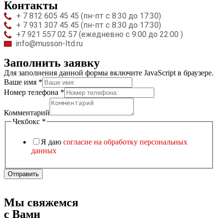
Контакты
+ 7 812 605 45 45 (пн-пт с 8:30 до 17:30)
+ 7 931 307 45 45 (пн-пт с 8:30 до 17:30)
+7 921 557 02 57 (ежедневно с 9:00 до 22:00 )
info@musson-ltd.ru
Заполнить заявку
Для заполнения данной формы включите JavaScript в браузере.
Ваше имя
*
Ваше
Номер телефона
*
поле
Номер
Комментарий
Чекбокс
*
Я даю
согласие на обработку персональных
данных
Отправить
Мы свяжемся
с Вами