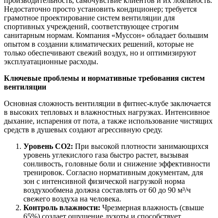
производительность, самочувствие клиентов и их лояльность.
Недостаточно просто установить кондиционер; требуется
грамотное проектирование систем вентиляции для
спортивных учреждений, соответствующее строгим
санитарным нормам. Компания «Муссон» обладает большим
опытом в создании климатических решений, которые не
только обеспечивают свежий воздух, но и оптимизируют
эксплуатационные расходы.
Ключевые проблемы и нормативные требования систем
вентиляции
Основная сложность вентиляции в фитнес-клубе заключается
в высоких тепловых и влажностных нагрузках. Интенсивное
дыхание, испарения от пота, а также использование чистящих
средств в душевых создают агрессивную среду.
Уровень CO2:
При высокой плотности занимающихся
уровень углекислого газа быстро растет, вызывая
сонливость, головные боли и снижение эффективности
тренировок. Согласно нормативным документам, для
зон с интенсивной физической нагрузкой норма
воздухообмена должна составлять от 60 до 90 м³/ч
свежего воздуха на человека.
Контроль влажности:
Чрезмерная влажность (свыше
65%) создает ощущение духоты и способствует